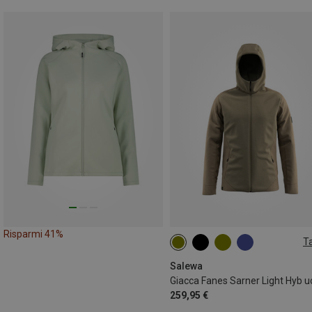
Risparmi 41%
Ta
S
M
L
XL
XXL
Salewa
259,95 €