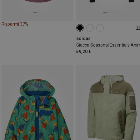
Risparmi 37%
Ta
XS
S
M
L
adidas
59,20 €