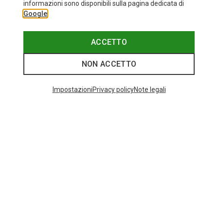
+11
informazioni sono disponibili sulla pagina dedicata di
Google
Bliz
Occhiali sportivi Matrix Small
89,95 €
ACCETTO
NON ACCETTO
Categorie speciali
Impostazioni
Privacy policy
Note legali
GIACCHE ALPINISMO