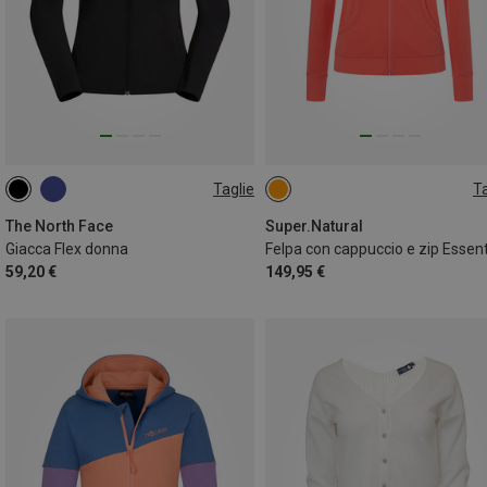
Taglie
Ta
S
M
L
XS
The North Face
Super.Natural
Giacca Flex donna
59,20 €
149,95 €