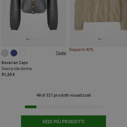
Risparmi 40%
Taglie
XS
S
M
L
XL
Bavarian Caps
Giacca Ida donna
91,20 €
48 di 321 prodotti visualizzati
VEDI PIÙ PRODOTTI