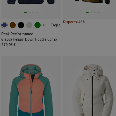
Risparmi 46%
Taglie
+5
S
M
L
XL
XXL
Peak Performance
Giacca Helium Down Hoodie uomo
279,95 €