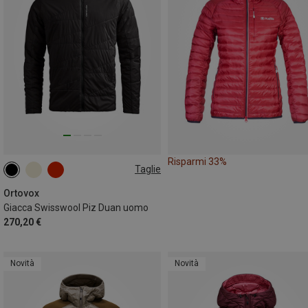
Risparmi 33%
Taglie
M
XL
Ortovox
Giacca Swisswool Piz Duan uomo
270,20 €
Novità
Novità