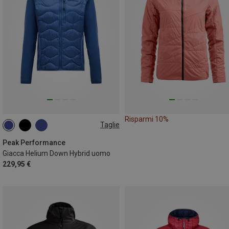
Risparmi 10%
Taglie
S
M
L
XL
XXL
Peak Performance
Giacca Helium Down Hybrid uomo
229,95 €