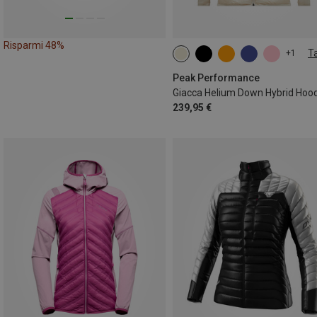
Risparmi 48%
Ta
+1
XS
S
M
L
XL
Peak Performance
239,95 €