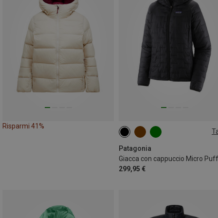
Risparmi 41%
Ta
XS
S
M
L
XL
Patagonia
299,95 €