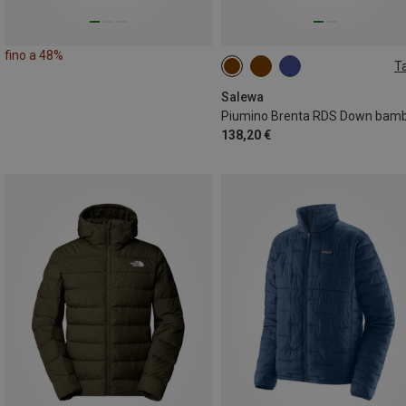
fino a 48%
Ta
104
116
128
140
152
164
Salewa
Piumino Brenta RDS Down bam
138,20 €