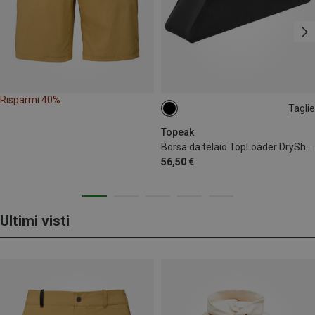
Risparmi 40%
Taglie
1L
Topeak
Borsa da telaio TopLoader DryShell
56,50 €
Ultimi visti