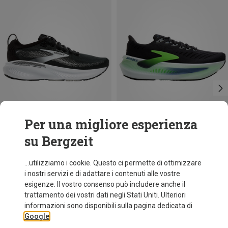
Per una migliore esperienza
su Bergzeit
Risparmi 32%
Taglie
+1
Brooks
...utilizziamo i cookie. Questo ci permette di ottimizzare
Scarpe Adrenaline GTS 25 uomo
i nostri servizi e di adattare i contenuti alle vostre
159,95 €
esigenze. Il vostro consenso può includere anche il
trattamento dei vostri dati negli Stati Uniti. Ulteriori
informazioni sono disponibili sulla pagina dedicata di
Google