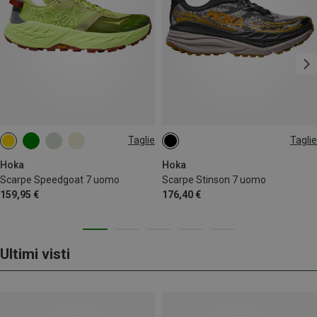
Taglie
Taglie
40.5|41
41|41.5
42
46.5|47
Hoka
Hoka
Scarpe Speedgoat 7 uomo
Scarpe Stinson 7 uomo
159,95 €
176,40 €
Ultimi visti