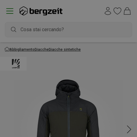
Abbigliamento
Giacche
Giacche sintetiche