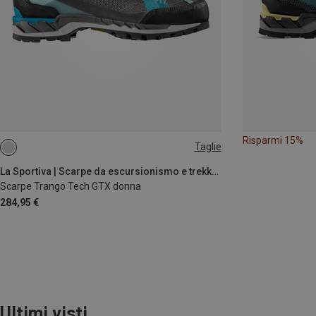
Risparmi 15%
Taglie
38
39
39.5
40
41
41.5
La Sportiva | Scarpe da escursionismo e trekking
Scarpe Trango Tech GTX donna
284,95 €
Ultimi visti