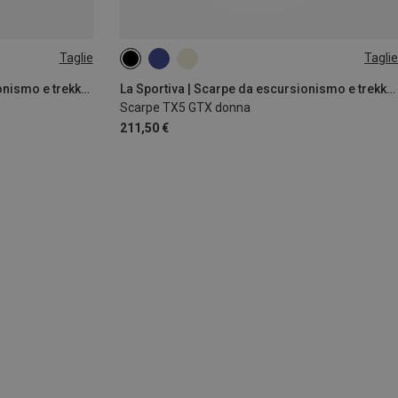
Taglie
Taglie
41.5
38
40.5
42
La Sportiva | Scarpe da escursionismo e trekking
La Sportiva | Scarpe da escursionismo e trekking
Scarpe TX5 GTX donna
211,50 €