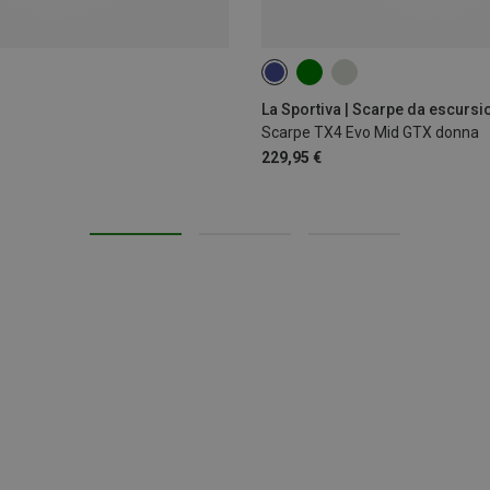
37
37.5
38
39
40
Scarpe TX4 Evo Mid GTX donna
229,95 €