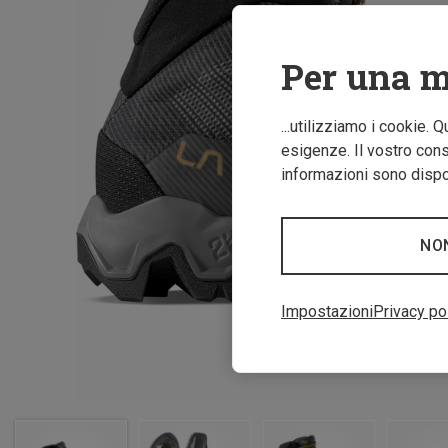
Per una m
...utilizziamo i cookie. 
esigenze. Il vostro conse
informazioni sono dispon
NO
Impostazioni
Privacy po