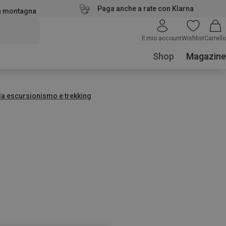
Paga anche a rate con Klarna
la montagna
Il mio account
Wishlist
Carrello
Shop
Magazine
a escursionismo e trekking