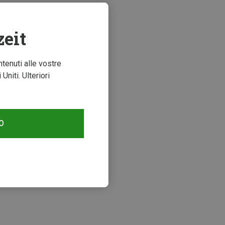
zeit
ntenuti alle vostre
niti. Ulteriori
O