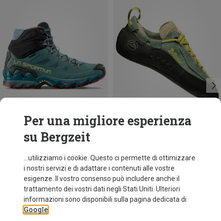
Per una migliore esperienza
su Bergzeit
Risparmi 15%
Taglie
37
41
La Sportiva
...utilizziamo i cookie. Questo ci permette di ottimizzare
Scarpe Ultra Raptor II Mid Leather GTX donna
i nostri servizi e di adattare i contenuti alle vostre
214,95 €
esigenze. Il vostro consenso può includere anche il
trattamento dei vostri dati negli Stati Uniti. Ulteriori
informazioni sono disponibili sulla pagina dedicata di
Google