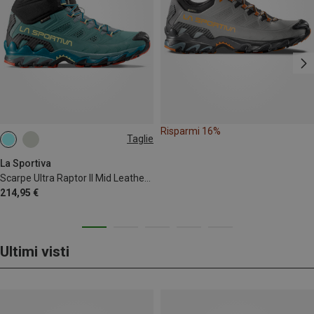
Risparmi 16%
Taglie
37
41
La Sportiva
Scarpe Ultra Raptor II Mid Leather GTX donna
214,95 €
Ultimi visti