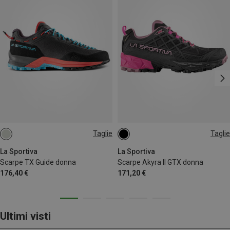
Taglie
Taglie
38.5
39
39.5
40
40.5
41.5
La Sportiva
La Sportiva
Scarpe TX Guide donna
Scarpe Akyra II GTX donna
176,40 €
171,20 €
Ultimi visti