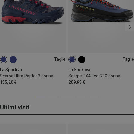
Taglie
Taglie
38.5
39
39.5
41.5
37.5
38
La Sportiva
La Sportiva
Scarpe Ultra Raptor 3 donna
Scarpe TX4 Evo GTX donna
155,20 €
209,95 €
Ultimi visti