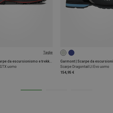
Taglie
44
44.5
45
46
47
La Sportiva | Scarpe da escursionismo e trekking
Garmont | Scarpe da escursioni
 GTX uomo
Scarpe Dragontail Lt Evo uomo
154,95 €