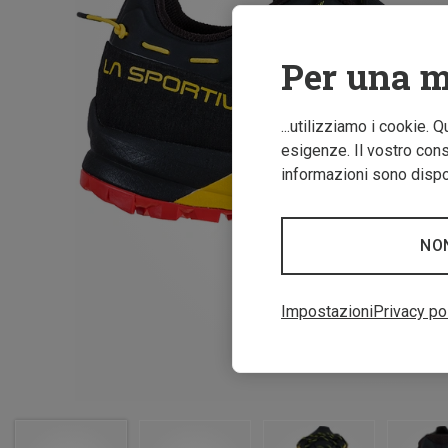
Per una m
...utilizziamo i cookie. 
esigenze. Il vostro conse
informazioni sono dispon
NO
Impostazioni
Privacy po