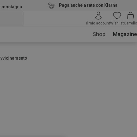
Paga anche a rate con Klarna
la montagna
Il mio account
Wishlist
Carrello
Shop
Magazine
avvicinamento