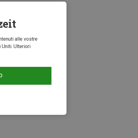
zeit
ntenuti alle vostre
niti. Ulteriori
O