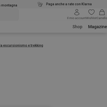
Paga anche a rate con Klarna
la montagna
Il mio account
Wishlist
Carrello
Shop
Magazine
a escursionismo e trekking