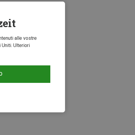
zeit
ntenuti alle vostre
niti. Ulteriori
O