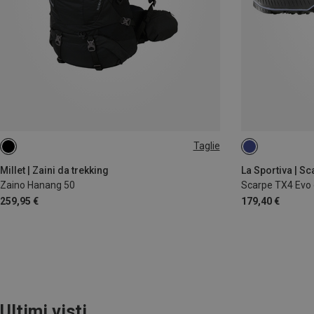
Taglie
50L
37.5
Millet | Zaini da trekking
La Sportiva | S
Zaino Hanang 50
Scarpe TX4 Evo
259,95 €
179,40 €
Ultimi visti