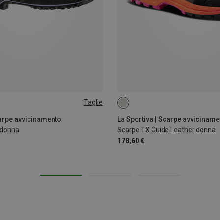
Taglie
37
38.5
39.5
40.5
carpe avvicinamento
La Sportiva | Scarpe avviciname
 donna
Scarpe TX Guide Leather donna
178,60 €