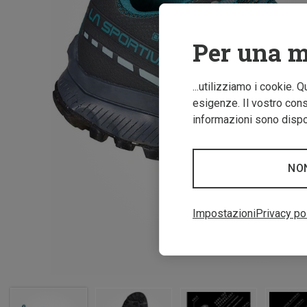
Per una m
...utilizziamo i cookie. 
esigenze. Il vostro conse
informazioni sono dispon
NO
Impostazioni
Privacy po