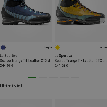
Taglie
Taglie
37.5
39.5
41.5
42
42
46
46.5
La Sportiva
La Sportiva
Scarpe Trango Trk Leather GTX donna
Scarpe Trango Trk Leather GTX uomo
244,95 €
244,95 €
Ultimi visti