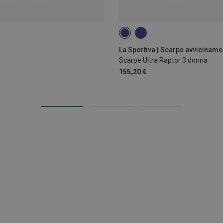
38.5
39
39.5
41.5
La Sportiva | Scarpe avviciname
Scarpe Ultra Raptor 3 donna
155,20 €