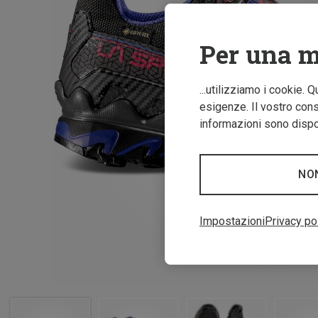
Per una m
...utilizziamo i cookie. 
esigenze. Il vostro conse
informazioni sono dispon
NO
Impostazioni
Privacy po