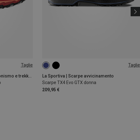
Taglie
Taglie
37.5
38
La Sportiva | Scarpe da escursionismo e trekking
La Sportiva | Scarpe avvicinamento
o
Scarpe TX4 Evo GTX donna
209,95 €