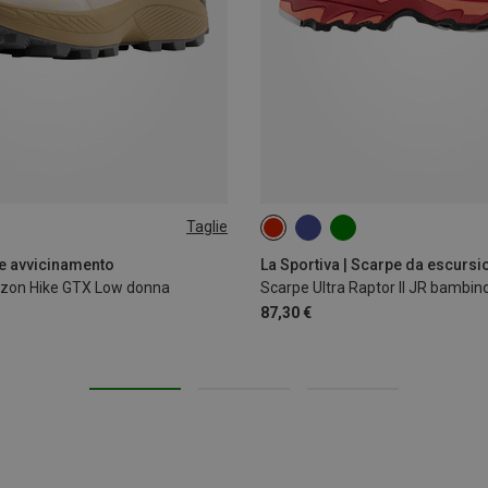
Taglie
e avvicinamento
rizon Hike GTX Low donna
Scarpe Ultra Raptor II JR bambin
87,30 €