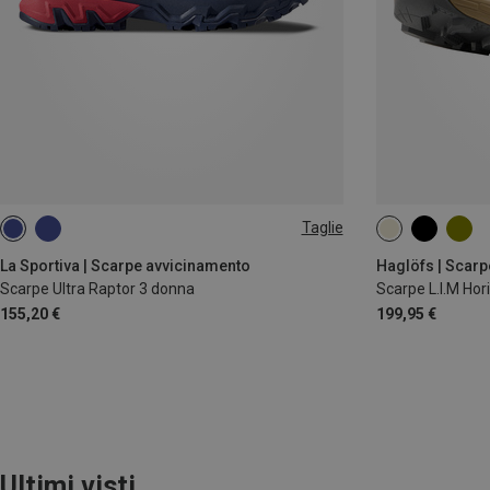
Taglie
38.5
39
39.5
41.5
La Sportiva | Scarpe avvicinamento
Haglöfs | Scarp
Scarpe Ultra Raptor 3 donna
Scarpe L.I.M Ho
155,20 €
199,95 €
Ultimi visti