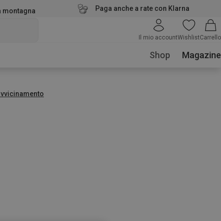
Paga anche a rate con Klarna
la montagna
Il mio account
Wishlist
Carrello
Shop
Magazine
avvicinamento