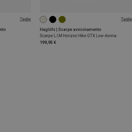
Taglie
Taglie
nto
Haglöfs | Scarpe avvicinamento
Scarpe L.I.M Horizon Hike GTX Low donna
199,95 €