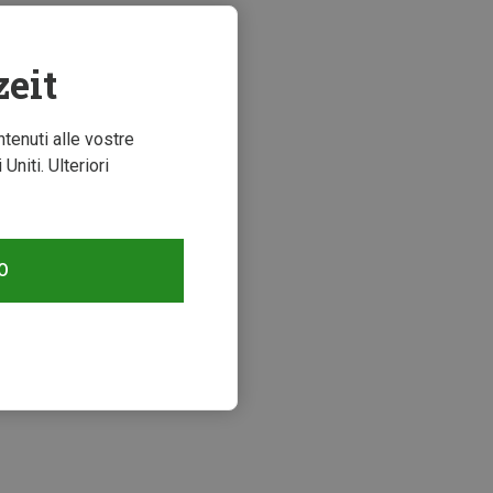
zeit
ntenuti alle vostre
niti. Ulteriori
O