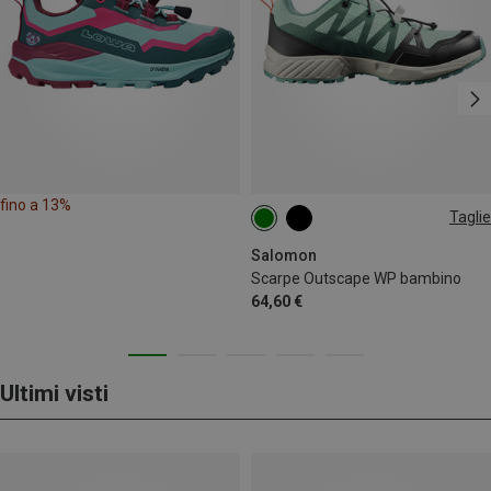
fino a 13%
Taglie
32
38
39
Salomon
Scarpe Outscape WP bambino
64,60 €
Ultimi visti