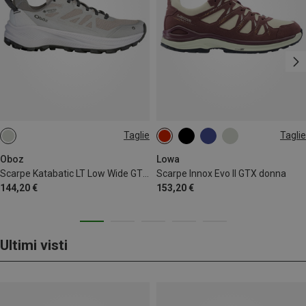
Taglie
Taglie
37
38.5
39.5
41
37.5
38
39
40
41
42.5
Oboz
Lowa
Scarpe Katabatic LT Low Wide GTX donna
Scarpe Innox Evo II GTX donna
144,20 €
153,20 €
Ultimi visti