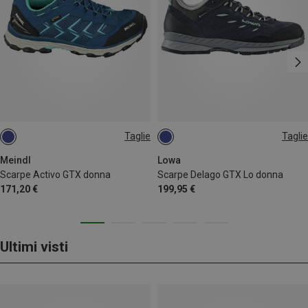
Taglie
Taglie
38
39
39.5
40
41
41.5
Meindl
Lowa
Scarpe Activo GTX donna
Scarpe Delago GTX Lo donna
171,20 €
199,95 €
Ultimi visti