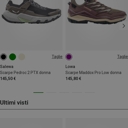
Taglie
Taglie
38
39
39.5
40
41
41.5
Salewa
Lowa
Scarpe Pedroc 2 PTX donna
Scarpe Maddox Pro Low donna
145,50 €
145,80 €
Ultimi visti