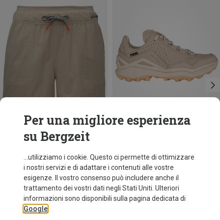
Per una migliore esperienza
su Bergzeit
Risparmi 34%
Taglie
XS
S
M
Black Diamond
...utilizziamo i cookie. Questo ci permette di ottimizzare
Pantaloncini Sequence donna
i nostri servizi e di adattare i contenuti alle vostre
63,95 €
esigenze. Il vostro consenso può includere anche il
trattamento dei vostri dati negli Stati Uniti. Ulteriori
informazioni sono disponibili sulla pagina dedicata di
Google