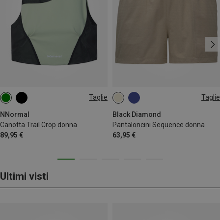
Taglie
Taglie
XS
M
XS
S
M
NNormal
Black Diamond
Canotta Trail Crop donna
Pantaloncini Sequence donna
89,95 €
63,95 €
Ultimi visti