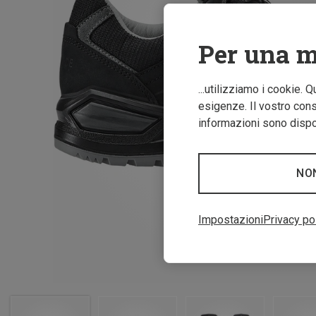
Per una m
...utilizziamo i cookie. 
esigenze. Il vostro conse
informazioni sono dispon
NO
Impostazioni
Privacy po