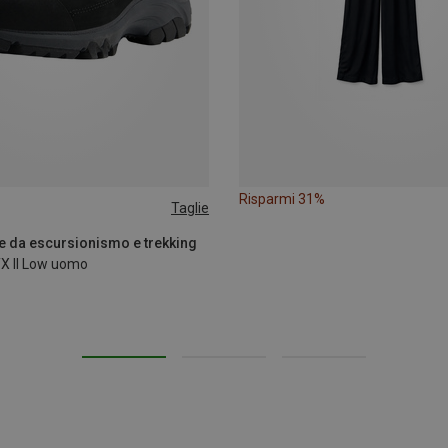
Risparmi 31%
Taglie
e da escursionismo e trekking
X II Low uomo