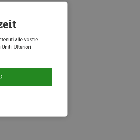
zeit
ntenuti alle vostre
niti. Ulteriori
O