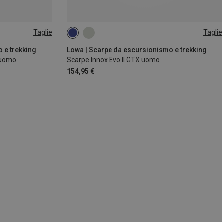
Taglie
Taglie
 e trekking
Lowa | Scarpe da escursionismo e trekking
 uomo
Scarpe Innox Evo II GTX uomo
154,95 €