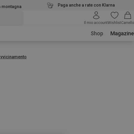
Paga anche a rate con Klarna
la montagna
Il mio account
Wishlist
Carrello
Shop
Magazine
avvicinamento