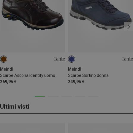
Taglie
Taglie
41.5
44
44.5
45
47
Meindl
Meindl
Scarpe Ascona Identity uomo
Scarpe Sortino donna
269,95 €
249,95 €
Ultimi visti