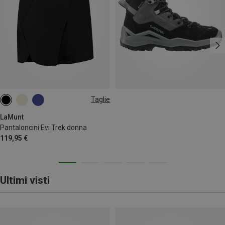
Taglie
XS
S
M
L
XL
XXL
LaMunt
Pantaloncini Evi Trek donna
119,95 €
Ultimi visti