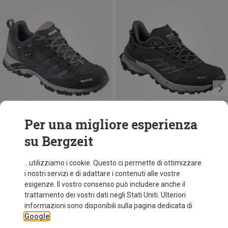
Per una migliore esperienza
su Bergzeit
Taglie
Taglie
37.5
39.5
41.5
42
Meindl
Meindl
...utilizziamo i cookie. Questo ci permette di ottimizzare
Scarponi Caribe GTX donna
Scarpe Jamaica GTX donna
i nostri servizi e di adattare i contenuti alle vostre
156,40 €
167,40 €
esigenze. Il vostro consenso può includere anche il
trattamento dei vostri dati negli Stati Uniti. Ulteriori
informazioni sono disponibili sulla pagina dedicata di
Google