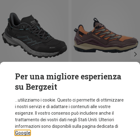
Per una migliore esperienza
su Bergzeit
fino a 32%
Taglie
37.5
39.5
41.5
42
Meindl
...utilizziamo i cookie. Questo ci permette di ottimizzare
Scarpe Jamaica GTX donna
i nostri servizi e di adattare i contenuti alle vostre
167,40 €
esigenze. Il vostro consenso può includere anche il
trattamento dei vostri dati negli Stati Uniti. Ulteriori
informazioni sono disponibili sulla pagina dedicata di
Google