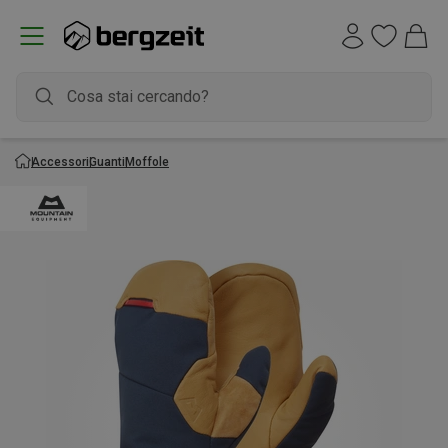
Accessori
Guanti
Moffole