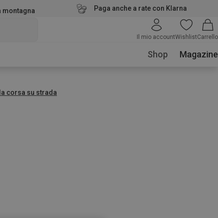
Paga anche a rate con Klarna
la montagna
Il mio account
Wishlist
Carrello
Shop
Magazine
a corsa su strada