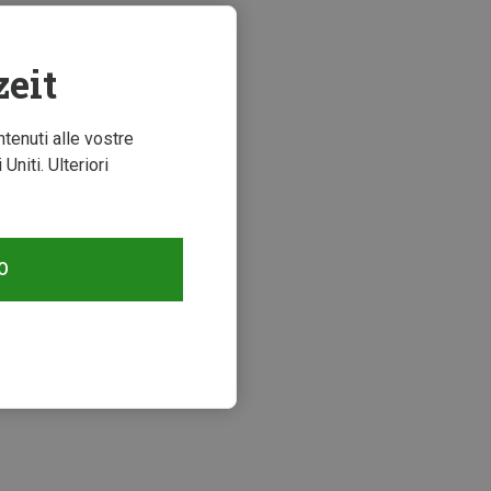
zeit
ntenuti alle vostre
niti. Ulteriori
O