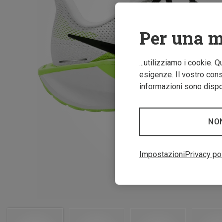
Per una m
...utilizziamo i cookie. 
esigenze. Il vostro conse
informazioni sono dispon
NO
Impostazioni
Privacy po