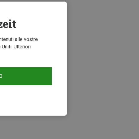
zeit
ntenuti alle vostre
niti. Ulteriori
O