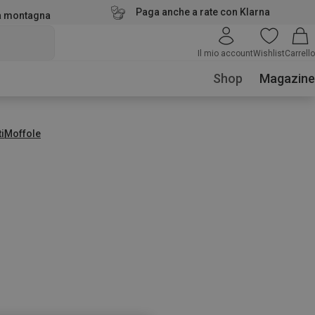
Paga anche a rate con Klarna
la montagna
Il mio account
Wishlist
Carrello
Shop
Magazine
i
Moffole