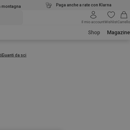
Paga anche a rate con Klarna
la montagna
Il mio account
Wishlist
Carrello
Shop
Magazine
i
Guanti da sci