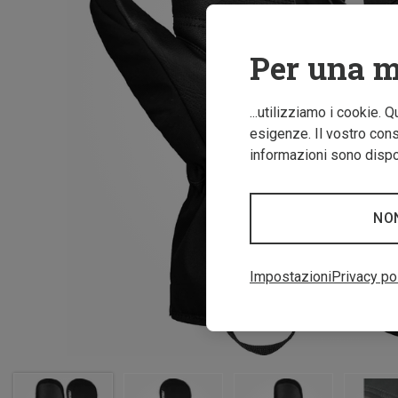
Per una m
...utilizziamo i cookie. 
esigenze. Il vostro conse
informazioni sono dispon
NO
Impostazioni
Privacy po