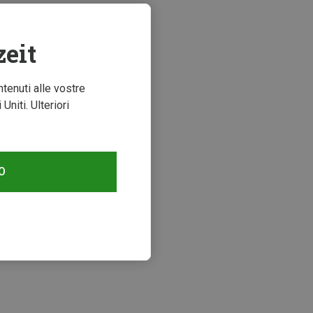
zeit
ntenuti alle vostre
niti. Ulteriori
O