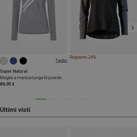
Risparmi 24%
Taglie
XS
S
M
Super.Natural
Maglia a manica lunga Kryssede Ski donna
89,95 €
Ultimi visti