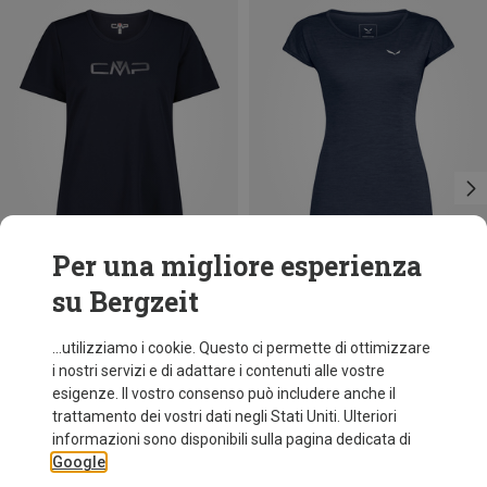
Per una migliore esperienza
su Bergzeit
fino a 12%
Taglie
+5
S
M
L
XL
XXL
Salewa
...utilizziamo i cookie. Questo ci permette di ottimizzare
Maglietta Puez Melange Dry donna
i nostri servizi e di adattare i contenuti alle vostre
34,95 €
esigenze. Il vostro consenso può includere anche il
trattamento dei vostri dati negli Stati Uniti. Ulteriori
informazioni sono disponibili sulla pagina dedicata di
Google