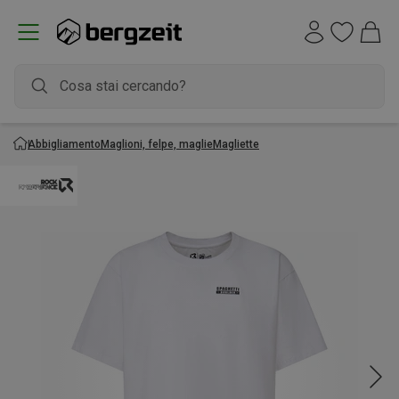
Abbigliamento
Maglioni, felpe, maglie
Magliette