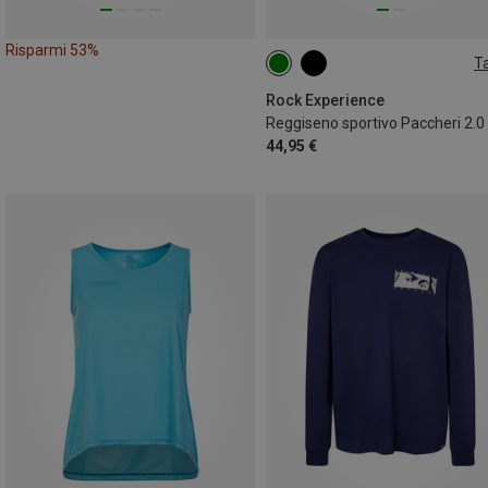
Risparmi 53%
Ta
XS
S
L
Rock Experience
44,95 €