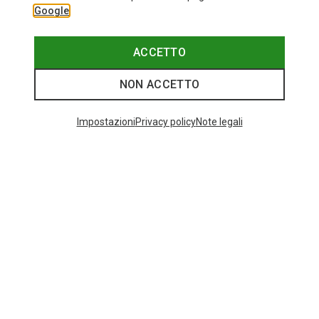
Google
Bliz
Occhiali sportivi Matrix Small
82,20 €
ACCETTO
NON ACCETTO
I più cercati
Impostazioni
Privacy policy
Note legali
ZAINI