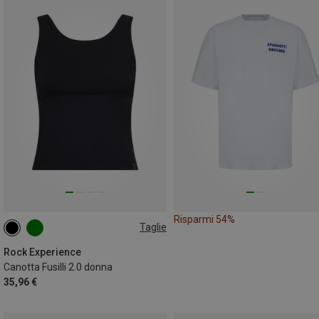
Risparmi 54%
Taglie
XS
S
M
L
Rock Experience
Canotta Fusilli 2.0 donna
35,96 €