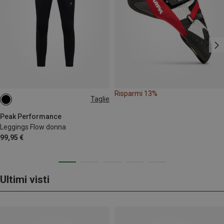
Risparmi 13%
Taglie
XS
S
M
L
XL
Peak Performance
Leggings Flow donna
99,95 €
Ultimi visti