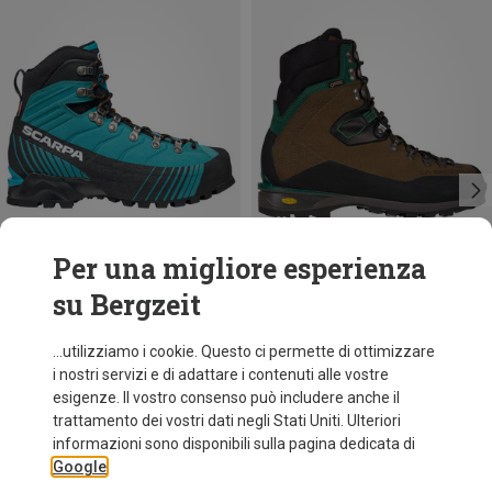
Per una migliore esperienza
su Bergzeit
Taglie
Taglie
37.5
38
38.5
Scarpa
La Sportiva
...utilizziamo i cookie. Questo ci permette di ottimizzare
Scarponi Ribelle HD donna
Scarponi Karakorum HC GTX
i nostri servizi e di adattare i contenuti alle vostre
369,95 €
315,20 €
esigenze. Il vostro consenso può includere anche il
trattamento dei vostri dati negli Stati Uniti. Ulteriori
informazioni sono disponibili sulla pagina dedicata di
Google