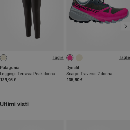
Taglie
Taglie
XS
S
M
L
XL
XXL
Patagonia
Dynafit
Leggings Terravia Peak donna
Scarpe Traverse 2 donna
139,95 €
135,80 €
Ultimi visti