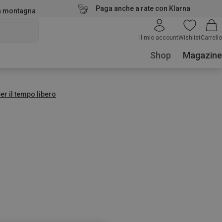
Paga anche a rate con Klarna
la montagna
Il mio account
Wishlist
Carrello
Shop
Magazine
er il tempo libero