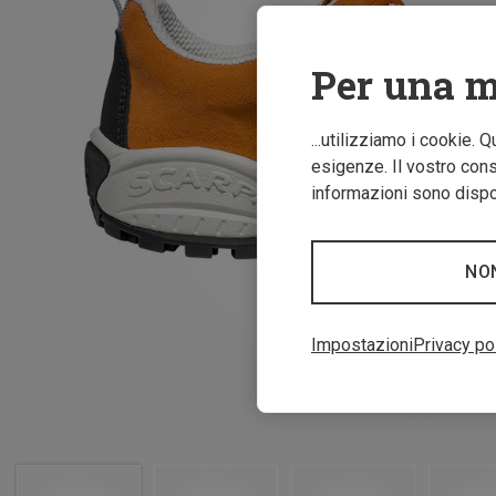
Per una m
...utilizziamo i cookie. 
esigenze. Il vostro conse
informazioni sono dispon
NO
Impostazioni
Privacy po