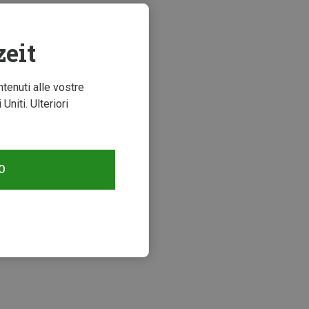
zeit
ntenuti alle vostre
niti. Ulteriori
O