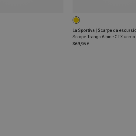
41
42
43
46
Scarpe Trango Alpine GTX uomo
369,95 €