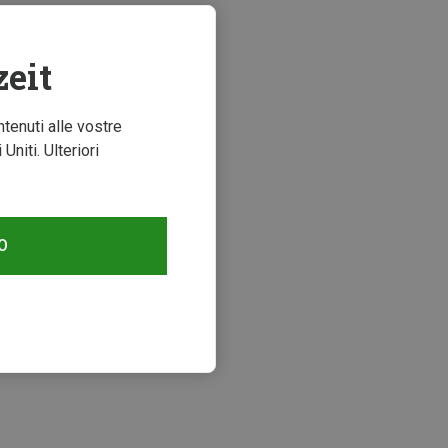
zeit
ntenuti alle vostre
niti. Ulteriori
O