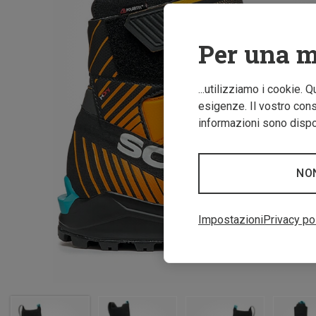
Per una m
...utilizziamo i cookie. 
esigenze. Il vostro conse
informazioni sono dispon
NO
Impostazioni
Privacy po