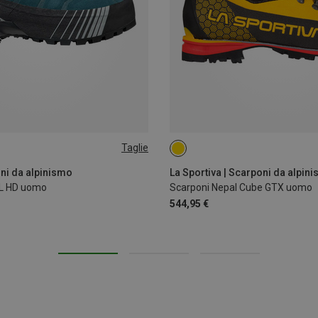
Taglie
43.5
41.5
43.5
44.5
45
4
ni da alpinismo
La Sportiva | Scarponi da alpin
CL HD uomo
Scarponi Nepal Cube GTX uomo
544,95 €