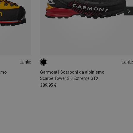
Taglie
Taglie
5.5
ismo
Garmont | Scarponi da alpinismo
Scarpe Tower 3.0 Extreme GTX
389,95 €