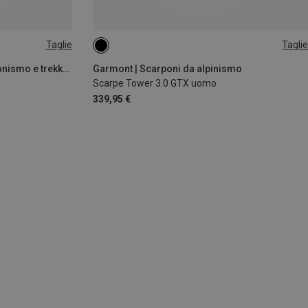
Taglie
Taglie
La Sportiva | Scarpe da escursionismo e trekking
Garmont | Scarponi da alpinismo
Scarpe Tower 3.0 GTX uomo
339,95 €