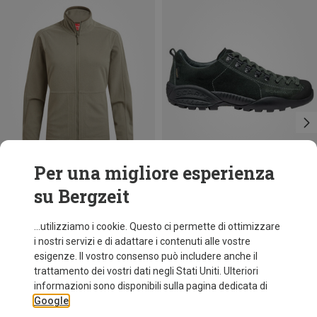
Per una migliore esperienza
su Bergzeit
Risparmi 40%
Taglie
XS
S
M
L
XL
Craghoppers
...utilizziamo i cookie. Questo ci permette di ottimizzare
Giacca Nosilife Anya II donna
i nostri servizi e di adattare i contenuti alle vostre
91,20 €
esigenze. Il vostro consenso può includere anche il
trattamento dei vostri dati negli Stati Uniti. Ulteriori
informazioni sono disponibili sulla pagina dedicata di
Google