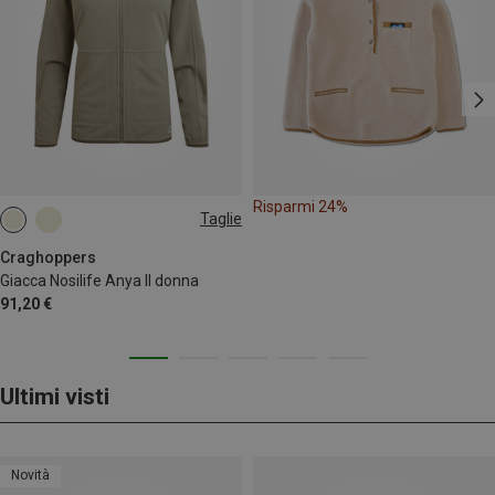
Risparmi 24%
Taglie
XS
S
M
L
XL
Craghoppers
Giacca Nosilife Anya II donna
91,20 €
Ultimi visti
Novità