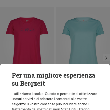
Per una migliore esperienza
su Bergzeit
Taglie
Taglie
+11
+10
XXS
XL
XXL
3XL
CMP
CMP
...utilizziamo i cookie. Questo ci permette di ottimizzare
Maglietta funzionale Print donna
Maglietta funzionale donna
i nostri servizi e di adattare i contenuti alle vostre
9,95 €
9,95 €
esigenze. Il vostro consenso può includere anche il
trattamento dei vostri dati negli Stati Uniti. Ulteriori