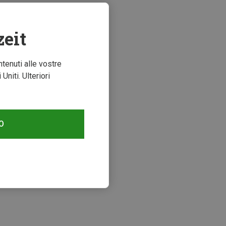
zeit
ntenuti alle vostre
niti. Ulteriori
O