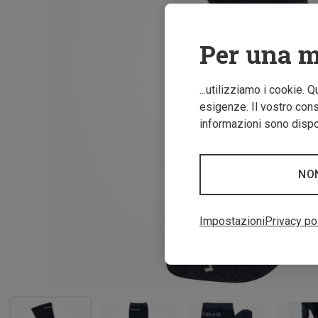
Per una m
...utilizziamo i cookie. 
esigenze. Il vostro conse
informazioni sono dispon
NO
Impostazioni
Privacy po