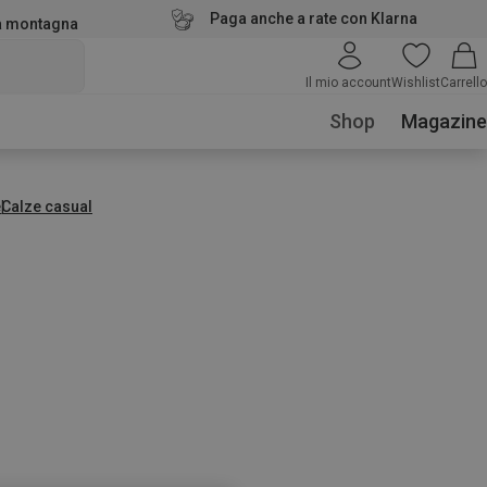
Paga anche a rate con Klarna
la montagna
Il mio account
Wishlist
Carrello
Shop
Magazine
e
Calze casual