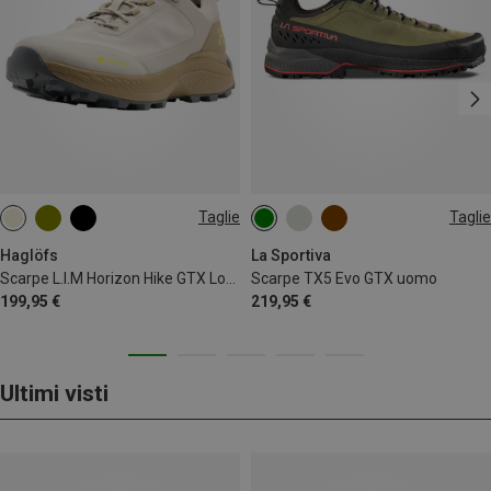
Taglie
Taglie
41.5
Haglöfs
La Sportiva
Scarpe L.I.M Horizon Hike GTX Low uomo
Scarpe TX5 Evo GTX uomo
199,95 €
219,95 €
Ultimi visti