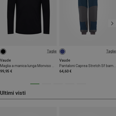
Taglie
Taglie
L
XL
XXL
Vaude
Vaude
Maglia a manica lunga Monviso Wool II uomo
Pantaloni Caprea Stretch Sf bambino
99,95 €
64,60 €
Ultimi visti