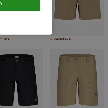
O
mi 38%
Risparmi 47%