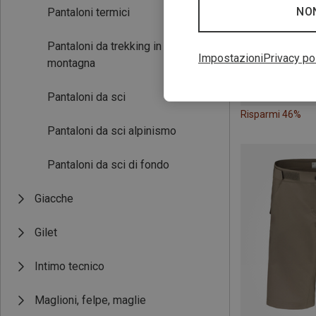
NO
Pantaloni termici
Pantaloni da trekking in alta
Impostazioni
Privacy po
montagna
Pantaloni da sci
Risparmi 46%
Pantaloni da sci alpinismo
Pantaloni da sci di fondo
Giacche
Gilet
Intimo tecnico
Maglioni, felpe, maglie