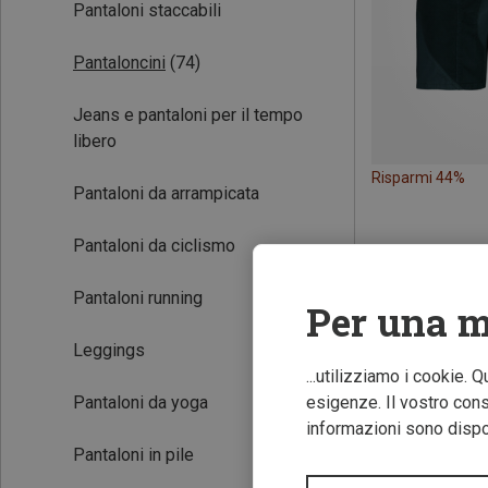
Pantaloni staccabili
Pantaloncini
(74)
Jeans e pantaloni per il tempo
libero
Risparmi 44%
Pantaloni da arrampicata
Pantaloni da ciclismo
Pantaloni running
Per una m
Leggings
...utilizziamo i cookie. 
Pantaloni da yoga
esigenze. Il vostro conse
informazioni sono dispon
Pantaloni in pile