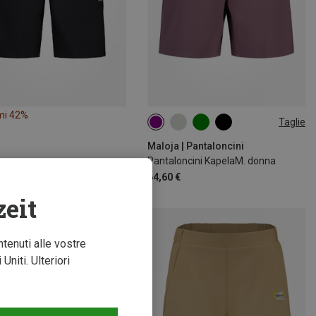
mi 42%
Taglie
XS
S
M
L
XL
Maloja | Pantaloncini
Pantaloncini KapelaM. donna
64,60 €
zeit
ntenuti alle vostre
niti. Ulteriori