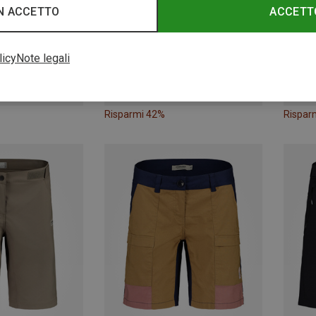
N ACCETTO
ACCETT
licy
Note legali
Risparmi 42%
Rispar