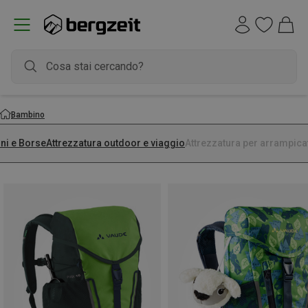
Bambino
ini e Borse
Attrezzatura outdoor e viaggio
Attrezzatura per arrampica