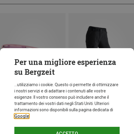
Per una migliore esperienza
su Bergzeit
...utilizziamo i cookie. Questo ci permette di ottimizzare
i nostri servizi e di adattare i contenuti alle vostre
esigenze. Il vostro consenso può includere anche il
trattamento dei vostri dati negli Stati Uniti. Ulteriori
fino a 34%
+10
informazioni sono disponibili sulla pagina dedicata di
Google
Bliz
Occhiali sportivi Matrix Small
89,95 €
ACCETTO