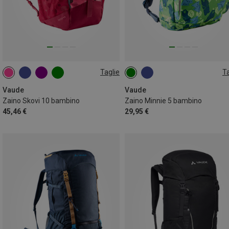
Taglie
Ta
10L
5L
Vaude
Vaude
Zaino Skovi 10 bambino
Zaino Minnie 5 bambino
45,46 €
29,95 €