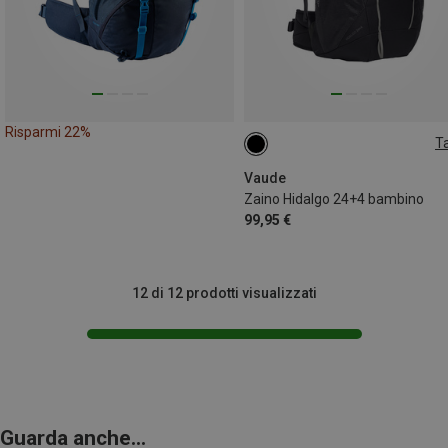
Risparmi 22%
Ta
28L
Vaude
Zaino Hidalgo 24+4 bambino
99,95 €
12 di 12 prodotti visualizzati
Guarda anche...