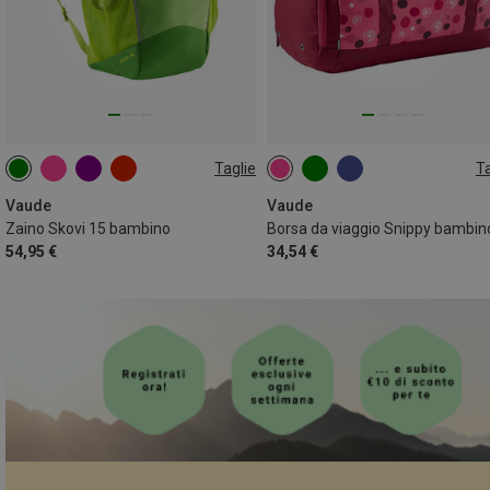
Taglie
Ta
15L
10L
Vaude
Vaude
Zaino Skovi 15 bambino
Borsa da viaggio Snippy bambin
54,95 €
34,54 €