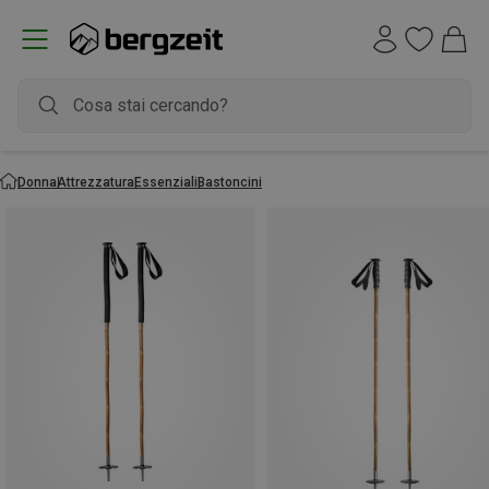
Donna
Attrezzatura
Essenziali
Bastoncini