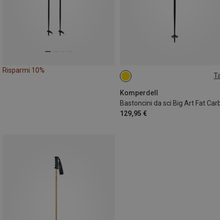
Risparmi 10%
Ta
110CM
Komperdell
Bastoncini da sci Big Art Fat Ca
129,95 €