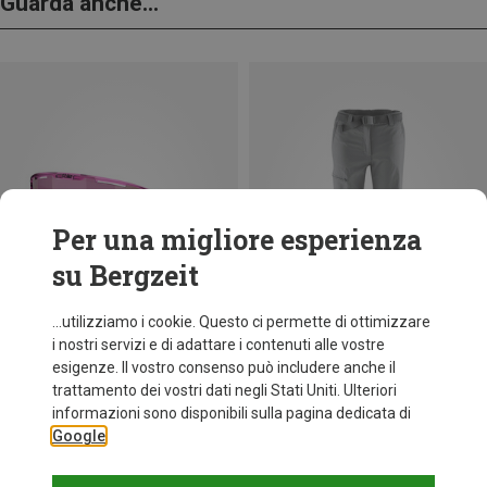
Guarda anche...
Per una migliore esperienza
su Bergzeit
...utilizziamo i cookie. Questo ci permette di ottimizzare
i nostri servizi e di adattare i contenuti alle vostre
esigenze. Il vostro consenso può includere anche il
trattamento dei vostri dati negli Stati Uniti. Ulteriori
fino a 29%
Taglie
+12
informazioni sono disponibili sulla pagina dedicata di
ONE SIZE
Google
Bliz
Occhiali sportivi Matrix Small