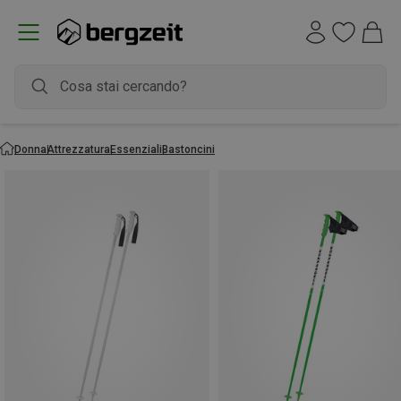
Donna
Attrezzatura
Essenziali
Bastoncini