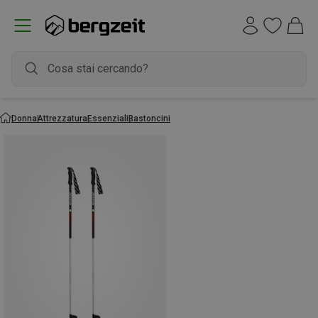
Donna
Attrezzatura
Essenziali
Bastoncini