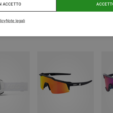
N ACCETTO
ACCETT
Risparmi 31%
Rispar
licy
Note legali