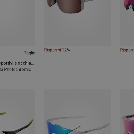
Risparmi 12%
Rispar
Taglie
100% | Occhiali sportivi e occhiali da sole sportivi
Occhiali sportivi S3 Photochromic Rose Gold Lens