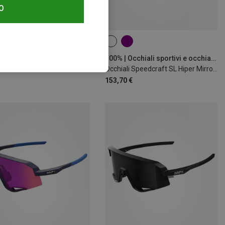
O
mi 10%
100% | Occhiali sportivi e occhiali da sole sportivi
Occhiali Speedcraft SL Hiper Mirror Lens
153,70 €