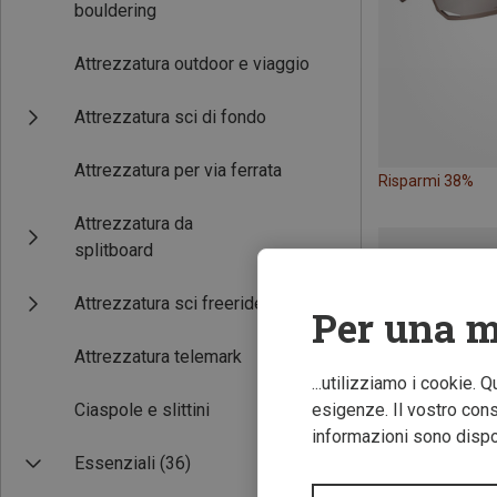
bouldering
Attrezzatura outdoor e viaggio
Attrezzatura sci di fondo
Attrezzatura per via ferrata
Risparmi 38%
Attrezzatura da
splitboard
Attrezzatura sci freeride
Per una m
Attrezzatura telemark
...utilizziamo i cookie. 
Ciaspole e slittini
esigenze. Il vostro conse
informazioni sono dispon
Essenziali
(36)