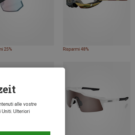
mi 25%
Risparmi 48%
zeit
ntenuti alle vostre
niti. Ulteriori