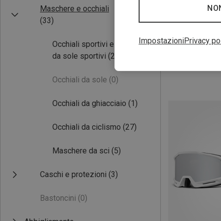
NO
Maschere e occhiali
(33)
Risparmi 28%
Impostazioni
Privacy po
Occhiali sportivi e occhiali
da sole sportivi
(27)
Occhiali da sole
(0)
Occhiali da ghiacciaio
(1)
Occhiali da ciclismo
(27)
Maschere da sci
(5)
Caschi e protezioni
(3)
Bastoncini
(0)