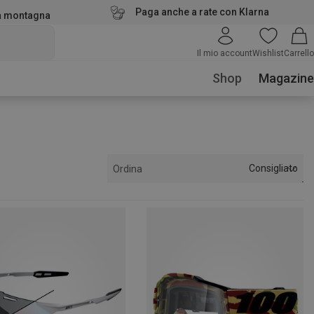
Paga anche a rate con Klarna
la montagna
Il mio account
Wishlist
Carrello
Shop
Magazine
Consigliato
Ordina