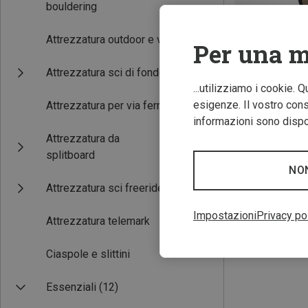
bouldering
Attrezzatura outdoor e viaggio
Per una m
Attrezzatura sci di fondo
...utilizziamo i cookie. 
esigenze. Il vostro conse
Attrezzatura per via ferrata
informazioni sono dispon
Attrezzatura da
CMP | Occhiali d
splitboard
Occhiali da sole 
NO
27,86 €
Attrezzatura sci freeride
Impostazioni
Privacy po
Attrezzatura telemark
Ciaspole e slittini
Essenziali
(12)