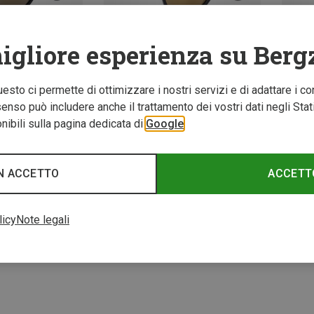
igliore esperienza su Berg
Questo ci permette di ottimizzare i nostri servizi e di adattare i co
nso può includere anche il trattamento dei vostri dati negli Stati U
Risparmi 18%
ibili sulla pagina dedicata di
Google
a sole
CMP | 
Bark
Occhial
N ACCETTO
ACCETT
35,95 
licy
Note legali
4 di 4 prodotti visuali