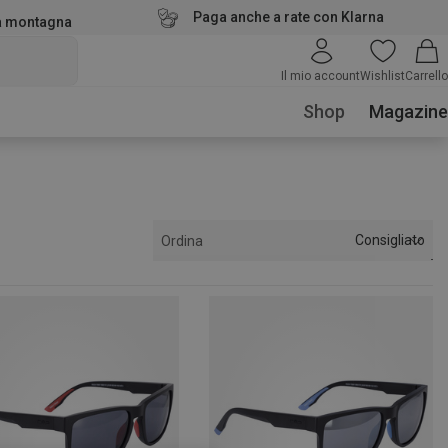
Paga anche a rate con Klarna
la montagna
Il mio account
Wishlist
Carrello
Shop
Magazine
Consigliato
Ordina