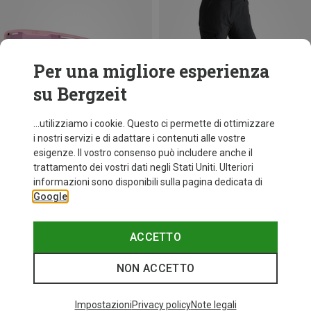
Per una migliore esperienza
su Bergzeit
...utilizziamo i cookie. Questo ci permette di ottimizzare
i nostri servizi e di adattare i contenuti alle vostre
esigenze. Il vostro consenso può includere anche il
trattamento dei vostri dati negli Stati Uniti. Ulteriori
fino a 34%
+10
informazioni sono disponibili sulla pagina dedicata di
Google
Bliz
Occhiali sportivi Matrix Small
89,95 €
ACCETTO
NON ACCETTO
Categories speciali
Impostazioni
Privacy policy
Note legali