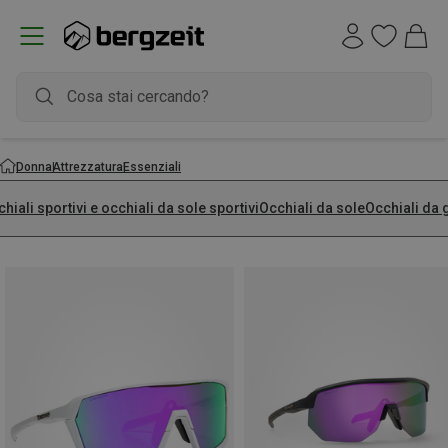
Donna
Attrezzatura
Essenziali
hiali sportivi e occhiali da sole sportivi
Occhiali da sole
Occhiali da 