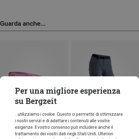
Guarda anche...
Per una migliore esperienza
su Bergzeit
...utilizziamo i cookie. Questo ci permette di ottimizzare
i nostri servizi e di adattare i contenuti alle vostre
esigenze. Il vostro consenso può includere anche il
trattamento dei vostri dati negli Stati Uniti. Ulteriori
fino a 35%
Taglie
+11