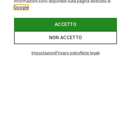
informazioni sono disponibili sulla pagina dedicata di
ONE SIZE
Google
Bliz
Occhiali sportivi Matrix Small
82,20 €
ACCETTO
NON ACCETTO
Categories speciali
Impostazioni
Privacy policy
Note legali
BASTONCINI DA TREKKING IN CARBONIO