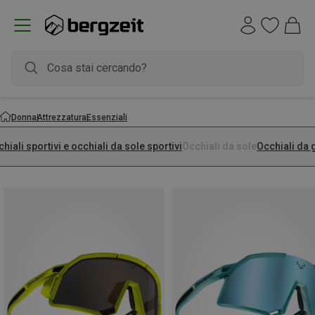
Donna
Attrezzatura
Essenziali
hiali sportivi e occhiali da sole sportivi
Occhiali da sole
Occhiali da 