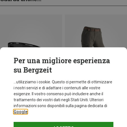
Per una migliore esperienza
su Bergzeit
...utilizziamo i cookie. Questo ci permette di ottimizzare
i nostri servizi e di adattare i contenuti alle vostre
esigenze. Il vostro consenso può includere anche il
trattamento dei vostri dati negli Stati Uniti. Ulteriori
fino a 30%
Taglie
+11
informazioni sono disponibili sulla pagina dedicata di
ONE SIZE
Google
Bliz
Occhiali sportivi Matrix Small
82,20 €