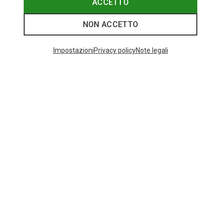
ACCETTO
NON ACCETTO
I più cercati
Impostazioni
Privacy policy
Note legali
ZAINI